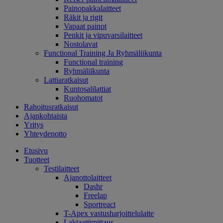
Painopakkalaitteet
Räkit ja rigit
Vapaat painot
Penkit ja vipuvarsilaitteet
Nostolavat
Functional Training Ja Ryhmäliikunta
Functional training
Ryhmäliikunta
Lattiaratkaisut
Kuntosalilattiat
Ruohomatot
Rahoitusratkaisut
Ajankohtaista
Yritys
Yhteydenotto
Etusivu
Tuotteet
Testilaitteet
Ajanottolaitteet
Dashr
Freelap
Sportreact
T-Apex vastusharjoittelulaite
Laktaattimittaus