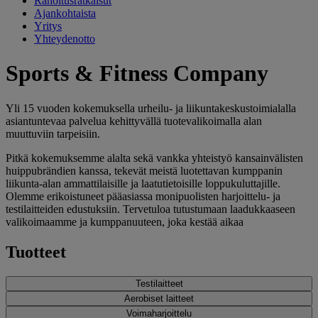
Rahoitusratkaisut
Ajankohtaista
Yritys
Yhteydenotto
Sports & Fitness Company
Yli 15 vuoden kokemuksella urheilu- ja liikuntakeskustoimialalla
asiantuntevaa palvelua kehittyvällä tuotevalikoimalla alan
muuttuviin tarpeisiin.
Pitkä kokemuksemme alalta sekä vankka yhteistyö kansainvälisten
huippubrändien kanssa, tekevät meistä luotettavan kumppanin
liikunta-alan ammattilaisille ja laatutietoisille loppukuluttajille.
Olemme erikoistuneet pääasiassa monipuolisten harjoittelu- ja
testilaitteiden edustuksiin. Tervetuloa tutustumaan laadukkaaseen
valikoimaamme ja kumppanuuteen, joka kestää aikaa
Tuotteet
Testilaitteet
Aerobiset laitteet
Voimaharjoittelu