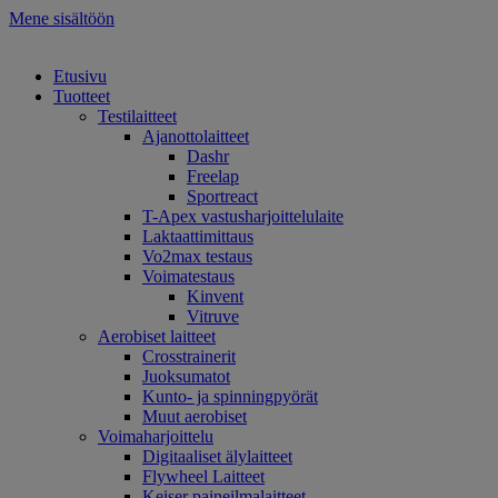
Mene sisältöön
Etusivu
Tuotteet
Testilaitteet
Ajanottolaitteet
Dashr
Freelap
Sportreact
T-Apex vastusharjoittelulaite
Laktaattimittaus
Vo2max testaus
Voimatestaus
Kinvent
Vitruve
Aerobiset laitteet
Crosstrainerit
Juoksumatot
Kunto- ja spinningpyörät
Muut aerobiset
Voimaharjoittelu
Digitaaliset älylaitteet
Flywheel Laitteet
Keiser paineilmalaitteet