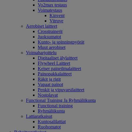
Vo2max testaus
Voimatestaus
Kinvent
Vitruve
Aerobiset laitteet
Crosstrainerit
Juoksumatot
Kunto- ja spinningpyörät
Muut aerobiset
Voimaharjoittelu
Digitaaliset älylaitteet
Flywheel Laitteet
Keiser paineilmalaitteet
Painopakkalaitteet
Räkit ja rigit
Vapaat painot
Penkit ja vipuvarsilaitteet
Nostolavat
Functional Training Ja Ryhmäliikunta
Functional training
Ryhmäliikunta
Lattiaratkaisut
Kuntosalilattiat
Ruohomatot