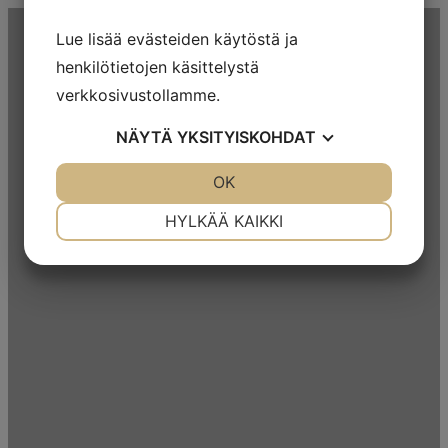
Lue lisää evästeiden käytöstä ja
henkilötietojen käsittelystä
verkkosivustollamme.
NÄYTÄ
YKSITYISKOHDAT
JOO
EI
OK
JOO
EI
VÄLTTÄMÄTÖN
ASETUKSET
HYLKÄÄ KAIKKI
JOO
EI
JOO
EI
MARKKINOINTI
STATISTIK