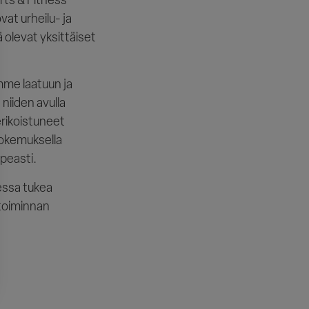
at urheilu- ja
lä olevat yksittäiset
mme laatuun ja
iiden avulla
rikoistuneet
 kokemuksella
peasti.
essa tukea
etoiminnan