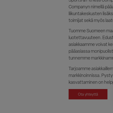
Companyn nimellä pääasi
liikuntakeskusten lisäksi
toimijat sekä myös laat
Tuomme Suomeen maailm
luotettavuuteen. Edust
asiakkaamme voivat keh
pääasiassa monipuoliste
tunnemme markkinamme 
Tarjoamme asiakkaillem
markkinoinnissa. Pystym
kasvattaminen on help
Ota yhteyttä